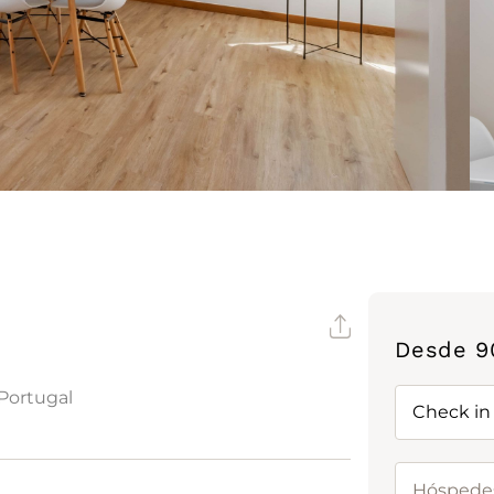
Desde
9
Portugal
Check in
Hóspede