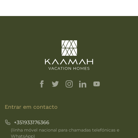
Entrar em contacto
+351933176366
(
linha móvel nacional para chamadas telefónicas e
WhatsApp
)